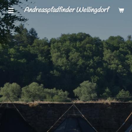
Zum
Andreaspfadfinder Wellingdorf
Hauptinhalt
springen