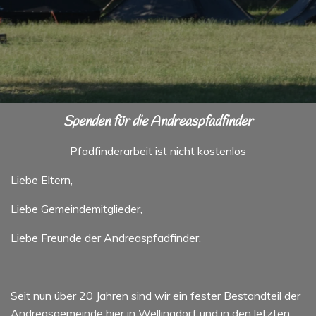
Spenden für die Andreaspfadfinder
Pfadfinderarbeit ist nicht kostenlos
Liebe Eltern,
Liebe Gemeindemitglieder,
Liebe Freunde der Andreaspfadfinder,
Seit nun über 20 Jahren sind wir ein fester Bestandteil der
Andreasgemeinde hier in Wellingdorf und in den letzten