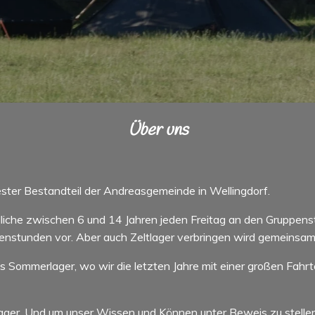
Über uns
ster Bestandteil der Andreasgemeinde in Wellingdorf.
liche zwischen 6 und 14 Jahren jeden Freitag an den Gruppenst
enstunden vor. Aber auch Zeltlager verbringen wird gemeinsam
das Sommerlager, wo wir die letzten Jahre mit einer großen Fah
stlager. Und um unser Wissen und Können unter Beweis zu stelle