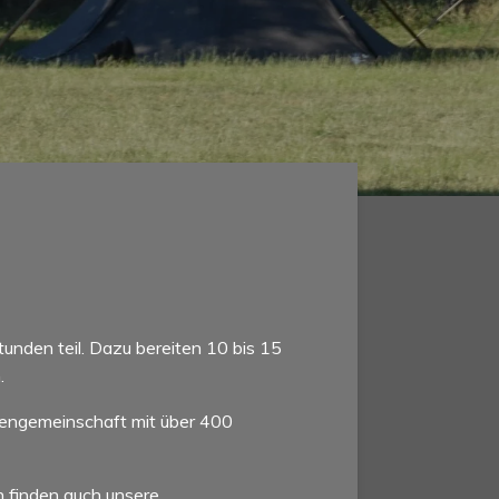
unden teil. Dazu bereiten 10 bis 15
.
rtengemeinschaft mit über 400
n finden auch unsere