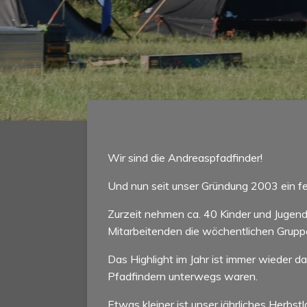
Wir sind die Andreaspfadfinder!
Und nun seit unser Gründung 2003 ein fe
Zurzeit nehmen ca. 40 Kinder und Jugend
Mitarbeitenden die wöchentlichen Grupp
Das Highlight im Jahr ist immer wieder 
Pfadfindern unterwegs waren.
Etwas kleiner ist unser jährliches Herb