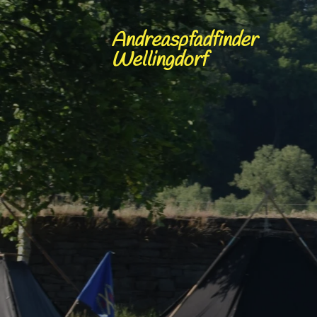
Zum
Hauptinhalt
Andreaspfadfinder
springen
Wellingdorf