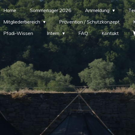
Home
Sommerlager 2026
Anmeldung
Te
Mitgliederbereich
Prävention / Schutzkonzept
Pfadi-Wissen
Intern
FAQ
Kontakt