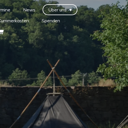
rmine
News
Über uns
Kummerkasten
Spenden