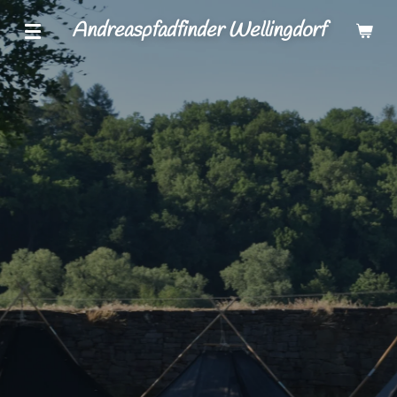
Zum
Andreaspfadfinder Wellingdorf
Hauptinhalt
springen