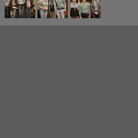
Helfer
Helfer, werden bei uns ältere Sipplinge gemacht, die uns in
den Gruppenstunden unterstützen und mithelfen. Wir
freuen uns immer sehr, wenn wir Jugendlich haben die
diese Arbeit weiterführen wollen. Ab 12 Jahren dürfen
unsere Großen an Helfer-Kursen von REGP Teilnehmen,
dort wird das Wissen noch weiter vertieft.
Mit 15 1/2 Jahren dürfen sie ihre Juleica-Ausbildung
(Jugendleiterschein) machen und werden dann mit 16
Jahren teil des Mitarbeiter/Leiterkreises.