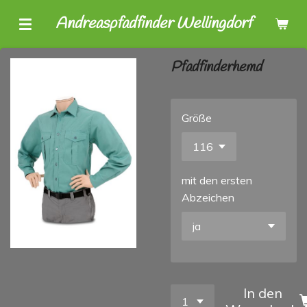
Zum
Andreaspfadfinder Wellingdorf
Hauptinhalt
springen
Pfadfinderhemd
Größe
mit den ersten
Abzeichen
In den