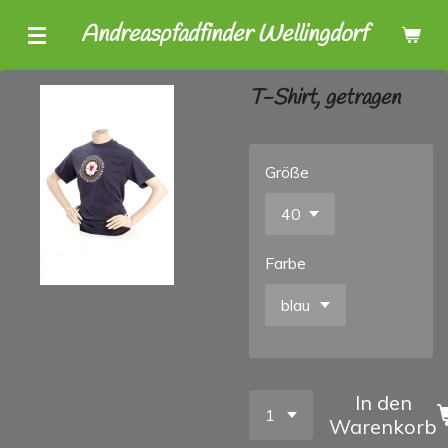
Zum
Andreaspfadfinder Wellingdorf
Hauptinhalt
springen
T-Shirt, getragen
Größe
Farbe
In den
Warenkorb