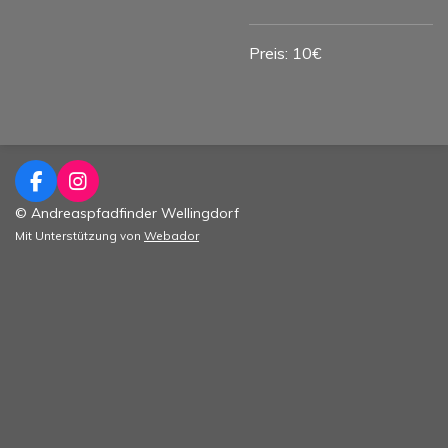
Preis: 10€
F
I
a
n
© Andreaspfadfinder Wellingdorf
c
s
Mit Unterstützung von
Webador
e
t
b
a
o
g
o
r
k
a
m