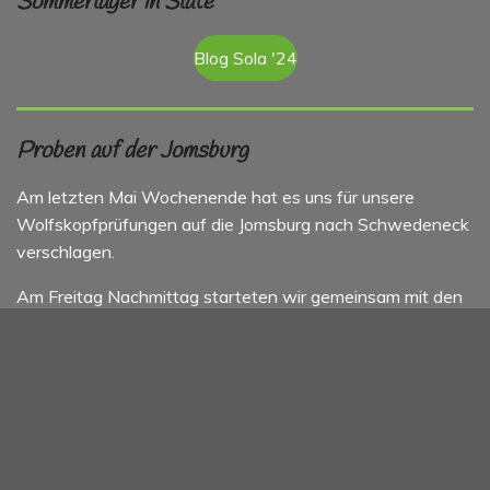
Sommerlager in Slate
Blog Sola '24
Proben auf der Jomsburg
Am letzten Mai Wochenende hat es uns für unsere
Wolfskopfprüfungen auf die Jomsburg nach Schwedeneck
verschlagen.
Am Freitag Nachmittag starteten wir gemeinsam mit den
Stämmen aus Auenland, Jevenstedt, Schacht-Audorf und
Holtenau mit den Sipplingen. Gemeinsam wurden die Zelte
aufgebaut, schon die ersten Kothen für die
Sipplingsprüfung abgenommen und nocheinmal der
Jurtenaufbau für die Bronzeprüfungen erprobt.
Als Stärkung am Abend gab es Kartoffeln, Quark und