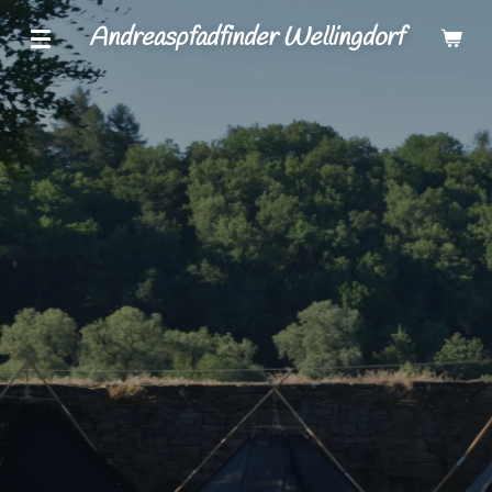
Zum
Andreaspfadfinder Wellingdorf
Hauptinhalt
springen